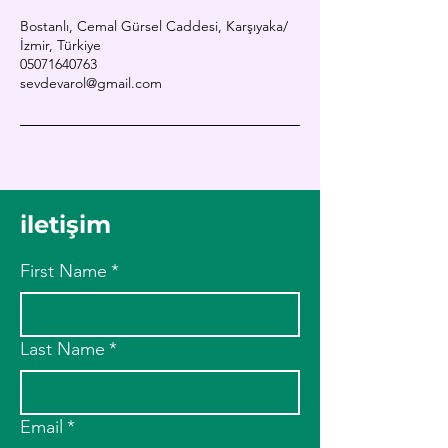
Bostanlı, Cemal Gürsel Caddesi, Karşıyaka/
İzmir, Türkiye
05071640763
sevdevarol@gmail.com
iletişim
First Name
*
Last Name
*
Email
*